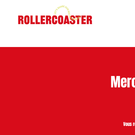
AC
Merc
Vous r