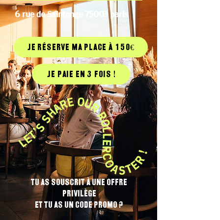
6 rue de Saintonge 75003 paris
JE RÉSERVE MA PLACE à 150€
Je paie en 3 fois !
Tu as souscrit à une offre
privilège
et tu as un code promo ?